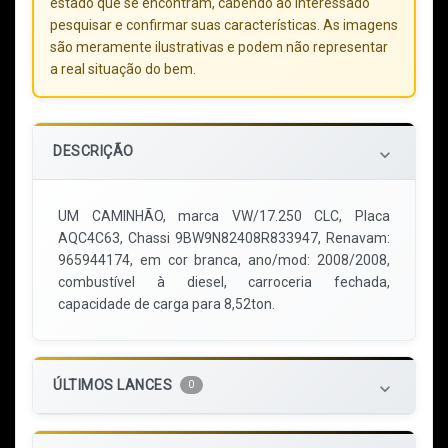
estado que se encontram, cabendo ao interessado
pesquisar e confirmar suas características. As imagens
são meramente ilustrativas e podem não representar
a real situação do bem.
DESCRIÇÃO
keyboard_arrow_down
UM CAMINHÃO, marca VW/17.250 CLC, Placa
AQC4C63, Chassi 9BW9N82408R833947, Renavam:
965944174, em cor branca, ano/mod: 2008/2008,
combustível à diesel, carroceria fechada,
capacidade de carga para 8,52ton.
ÚLTIMOS LANCES
0
keyboard_arrow_down