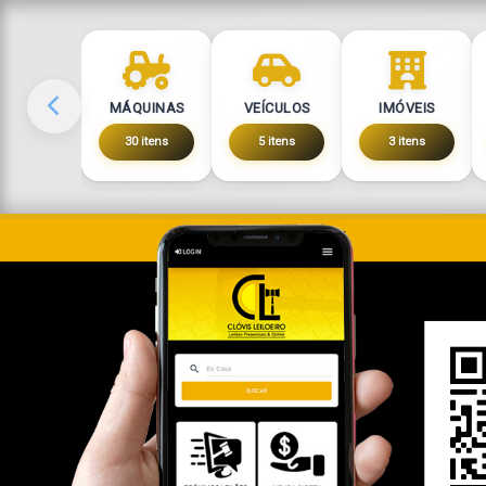
MÁQUINAS
VEÍCULOS
IMÓVEIS
30 itens
5 itens
3 itens