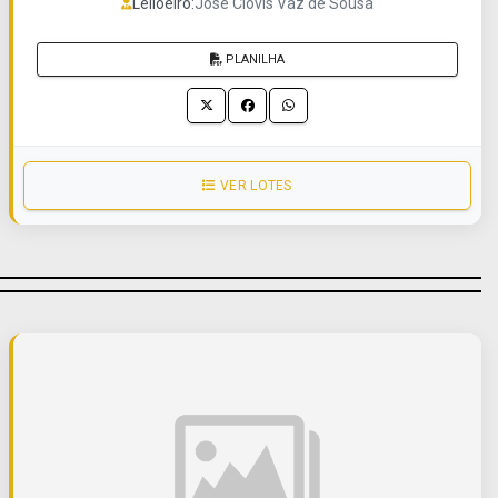
Leiloeiro:
José Clovis Vaz de Sousa
PLANILHA
VER LOTES