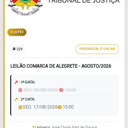
2 LOTES
229
PRESENCIAL E ONLINE
LEILÃO COMARCA DE ALEGRETE - AGOSTO/2026
1ª DATA:
QUI. 06/08/2026
15:00
2ª DATA:
SEG. 17/08/2026
15:00
Leiloeiro:
José Clovis Vaz de Sousa