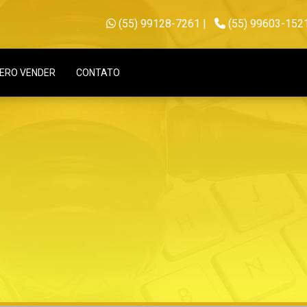
(55) 99128-7261
|
(55) 99603-152
ERO VENDER
CONTATO