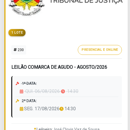
1 LOTE
230
PRESENCIAL E ONLINE
LEILÃO COMARCA DE AGUDO - AGOSTO/2026
1ª DATA:
QUI. 06/08/2026
14:30
2ª DATA:
SEG. 17/08/2026
14:30
Leiloeiro:
José Clovis Vaz de Sousa