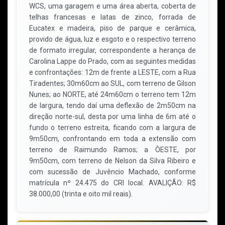
WCS, uma garagem e uma área aberta, coberta de
telhas francesas e latas de zinco, forrada de
Eucatex e madeira, piso de parque e cerâmica,
provido de água, luz e esgoto e o respectivo terreno
de formato irregular, correspondente a herança de
Carolina Lappe do Prado, com as seguintes medidas
e confrontações: 12m de frente a LESTE, com a Rua
Tiradentes; 30m60cm ao SUL, com terreno de Gilson
Nunes; ao NORTE, até 24m60cm o terreno tem 12m
de largura, tendo daí uma deflexão de 2m50cm na
direção norte-sul, desta por uma linha de 6m até o
fundo o terreno estreita, ficando com a largura de
9m50cm, confrontando em toda a extensão com
terreno de Raimundo Ramos; a ÒESTE, por
9m50cm, com terreno de Nelson da Silva Ribeiro e
com sucessão de Juvêncio Machado, conforme
matrícula nº 24.475 do CRI local. AVALIÇÃO: R$
38.000,00 (trinta e oito mil reais).