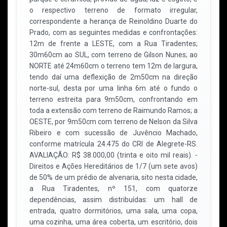
o respectivo terreno de formato irregular,
correspondente a herança de Reinoldino Duarte do
Prado, com as seguintes medidas e confrontações:
12m de frente a LESTE, com a Rua Tiradentes;
30m60cm ao SUL, com terreno de Gilson Nunes; ao
NORTE até 24m60cm o terreno tem 12m de largura,
tendo daí uma deflexição de 2m50cm na direção
norte-sul, desta por uma linha 6m até o fundo o
terreno estreita para 9m50cm, confrontando em
toda a extensão com terreno de Raimundo Ramos; a
OESTE, por 9m50cm com terreno de Nelson da Silva
Ribeiro e com sucessão de Juvêncio Machado,
conforme matrícula 24.475 do CRI de Alegrete-RS.
AVALIAÇÃO: R$ 38.000,00 (trinta e oito mil reais). -
Direitos e Ações Hereditários de 1/7 (um sete avos)
de 50% de um prédio de alvenaria, sito nesta cidade,
a Rua Tiradentes, nº 151, com quatorze
dependências, assim distribuídas: um hall de
entrada, quatro dormitórios, uma sala, uma copa,
uma cozinha, uma área coberta, um escritório, dois