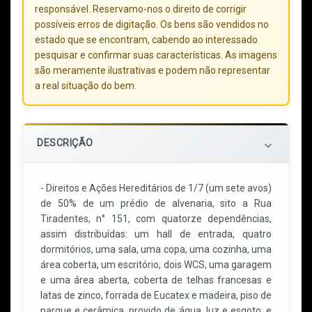
responsável. Reservamo-nos o direito de corrigir
possíveis erros de digitação. Os bens são vendidos no
estado que se encontram, cabendo ao interessado
pesquisar e confirmar suas características. As imagens
são meramente ilustrativas e podem não representar
a real situação do bem.
DESCRIÇÃO
keyboard_arrow_down
- Direitos e Ações Hereditários de 1/7 (um sete avos)
de 50% de um prédio de alvenaria, sito a Rua
Tiradentes, n° 151, com quatorze dependências,
assim distribuídas: um hall de entrada, quatro
dormitórios, uma sala, uma copa, uma cozinha, uma
área coberta, um escritório, dois WCS, uma garagem
e uma área aberta, coberta de telhas francesas e
latas de zinco, forrada de Eucatex e madeira, piso de
parque e cerâmica, provido de água, luz e esgoto, e