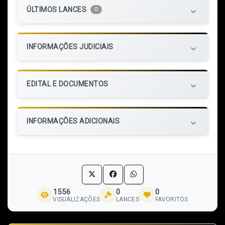
ÚLTIMOS LANCES
0
keyboard_arrow_down
INFORMAÇÕES JUDICIAIS
keyboard_arrow_down
EDITAL E DOCUMENTOS
keyboard_arrow_down
INFORMAÇÕES ADICIONAIS
keyboard_arrow_down
1556
0
0
VISUALIZAÇÕES
LANCES
FAVORITOS