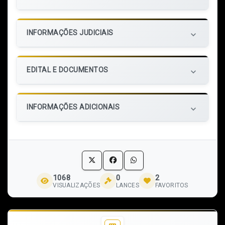
INFORMAÇÕES JUDICIAIS
keyboard_arrow_down
EDITAL E DOCUMENTOS
keyboard_arrow_down
INFORMAÇÕES ADICIONAIS
keyboard_arrow_down
1068
0
2
VISUALIZAÇÕES
LANCES
FAVORITOS