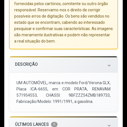
fornecidas pelos cartórios, comitente ou outro órgão
responsável. Reservamo-nos o direito de corrigir
possíveis erros de digitação. Os bens são vendidos no
estado que se encontram, cabendo ao interessado
pesquisar e confirmar suas características. As imagens
são meramente ilustrativas e podem não representar
a real situação do bem.
DESCRIÇÃO
keyboard_arrow_down
UM AUTOMÓVEL, marca e modelo Ford/Verona GLX,
Placa ICA-6655, em COR PRATA, RENAVAM
571954553, CHASSI: 9BFZZZ54ZMB189733,
Fabricação/Modelo: 1991/1991, a gasolina.
ÚLTIMOS LANCES
0
keyboard_arrow_down