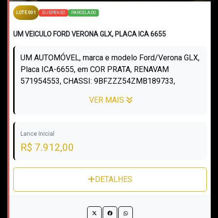
SUSPENSO
PARCELADO
LOTE 001
UM VEICULO FORD VERONA GLX, PLACA ICA 6655
UM AUTOMÓVEL, marca e modelo Ford/Verona GLX,
Placa ICA-6655, em COR PRATA, RENAVAM
571954553, CHASSI: 9BFZZZ54ZMB189733,
Fabricação/Modelo: 1991/1991, a gasolina.
VER MAIS
Lance Inicial
R$ 7.912,00
DETALHES