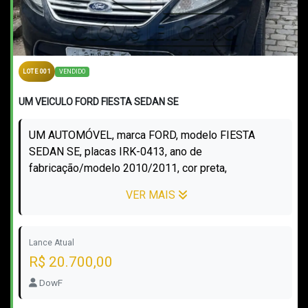
VENDIDO
LOTE 001
UM VEICULO FORD FIESTA SEDAN SE
UM AUTOMÓVEL, marca FORD, modelo FIESTA
SEDAN SE, placas IRK-0413, ano de
fabricação/modelo 2010/2011, cor preta,
combustível álcool/gasolina (flex), RENAVAM nº
VER MAIS
00267570090, chassi...
Lance Atual
R$ 20.700,00
DowF